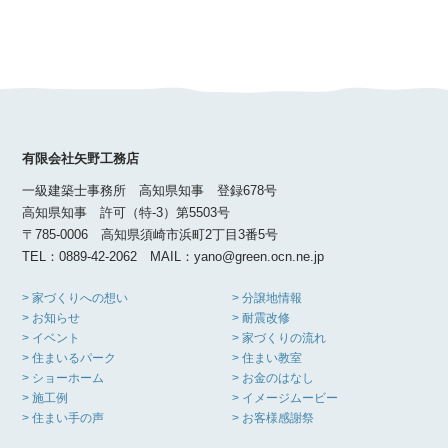
有限会社矢野工務店
一級建築士事務所 高知県知事 登録678号
高知県知事 許可（特-3）第5503号
〒785-0006 高知県須崎市浜町2丁目3番5号
TEL：0889-42-2062 MAIL：yano@green.ocn.ne.jp
> 家づくりへの想い
> 分譲地情報
> お知らせ
> 耐震改修
> イベント
> 家づくりの流れ
> 住まいるパーク
> 住まい教室
> ショーホーム
> お金のはなし
> 施工例
> イメージムービー
> 住まい手の声
> お客様感謝祭