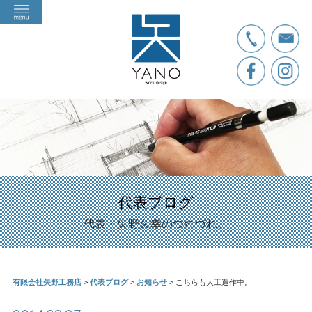
代表ブログ
代表・矢野久幸のつれづれ。
有限会社矢野工務店
>
代表ブログ
>
お知らせ
>
こちらも大工造作中。