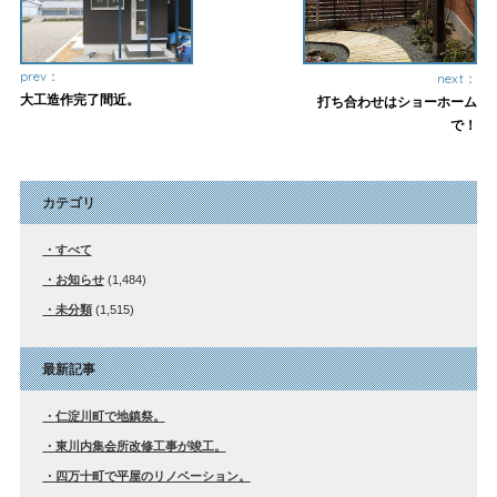
prev：
next：
大工造作完了間近。
打ち合わせはショーホーム
で！
カテゴリ
すべて
お知らせ
(1,484)
未分類
(1,515)
最新記事
仁淀川町で地鎮祭。
東川内集会所改修工事が竣工。
四万十町で平屋のリノベーション。