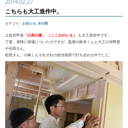
2014.02.27
こちらも大工造作中。
カテゴリ：
お知らせ
,
未分類
土佐市甲原
「心和の家」 （ここわのいえ）
も大工造作中です。
丁度、昼時に現場についたのですが、監督の鈴木くんと大工の沖野君
や合田さん、
松田さん、小林くんそれぞれの担当箇所で打ち合わせ中でした。