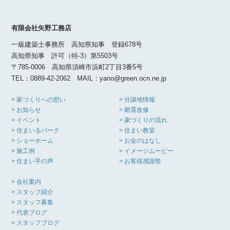
有限会社矢野工務店
一級建築士事務所 高知県知事 登録678号
高知県知事 許可（特-3）第5503号
〒785-0006 高知県須崎市浜町2丁目3番5号
TEL：0889-42-2062 MAIL：yano@green.ocn.ne.jp
> 家づくりへの想い
> 分譲地情報
> お知らせ
> 耐震改修
> イベント
> 家づくりの流れ
> 住まいるパーク
> 住まい教室
> ショーホーム
> お金のはなし
> 施工例
> イメージムービー
> 住まい手の声
> お客様感謝祭
> 会社案内
> スタッフ紹介
> スタッフ募集
> 代表ブログ
> スタッフブログ