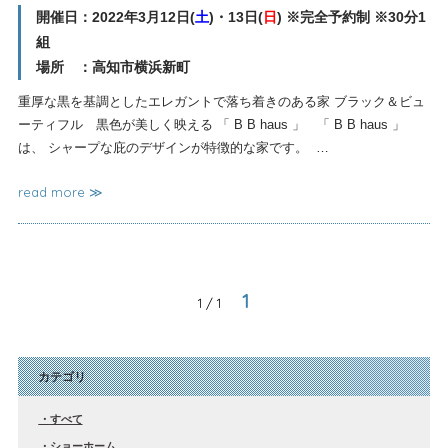
開催日：2022年3月12日(
土
)・13日(
日
) ※完全予約制 ※30分1
組
場所 ：高知市横浜新町
重厚な黒を基調としたエレガントで落ち着きのある家 ブラック＆ビュ
ーティフル 黒色が美しく映える 「 B B haus 」 「 B B haus 」
は、 シャープな庇のデザインが特徴的な家です。 …
read more ≫
1
1 / 1
カテゴリ
すべて
ショーホーム