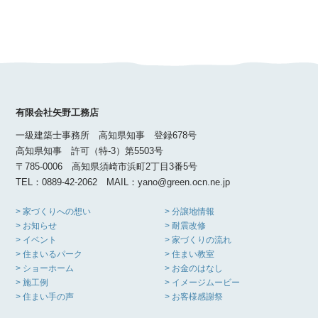
有限会社矢野工務店
一級建築士事務所 高知県知事 登録678号
高知県知事 許可（特-3）第5503号
〒785-0006 高知県須崎市浜町2丁目3番5号
TEL：0889-42-2062 MAIL：yano@green.ocn.ne.jp
> 家づくりへの想い
> 分譲地情報
> お知らせ
> 耐震改修
> イベント
> 家づくりの流れ
> 住まいるパーク
> 住まい教室
> ショーホーム
> お金のはなし
> 施工例
> イメージムービー
> 住まい手の声
> お客様感謝祭