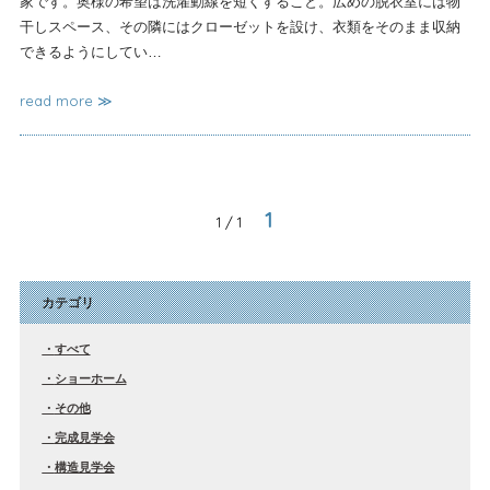
家です。奥様の希望は洗濯動線を短くすること。広めの脱衣室には物
干しスペース、その隣にはクローゼットを設け、衣類をそのまま収納
できるようにしてい…
read more ≫
1
1 / 1
カテゴリ
すべて
ショーホーム
その他
完成見学会
構造見学会