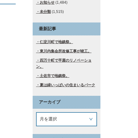
お知らせ
(1,484)
未分類
(1,515)
最新記事
仁淀川町で地鎮祭。
東川内集会所改修工事が竣工。
四万十町で平屋のリノベーショ
ン。
土佐市で地鎮祭。
夏は緑いっぱいの住まいるパーク
アーカイブ