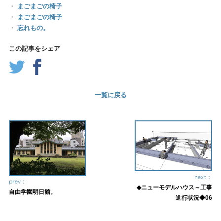
・
まごまごの椅子
・
まごまごの椅子
・
忘れもの。
この記事をシェア
一覧に戻る
next：
prev：
◆ニューモデルハウス～工事
自由学園明日館。
進行状況◆06