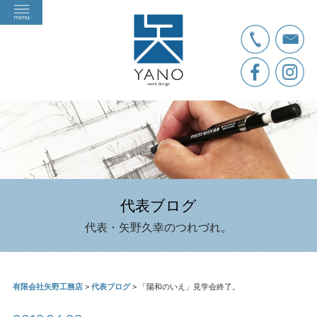
代表ブログ
代表・矢野久幸のつれづれ。
有限会社矢野工務店
>
代表ブログ
>
「陽和のいえ」見学会終了。