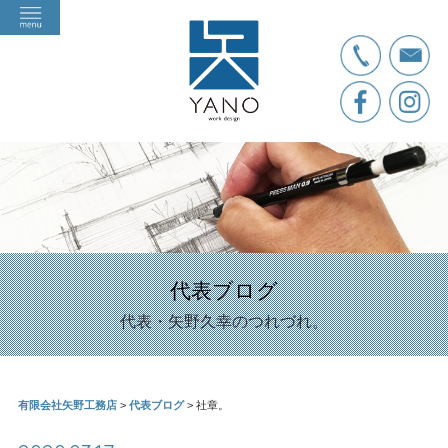
代表ブログ
代表・矢野久幸のつれづれ。
有限会社矢野工務店
>
代表ブログ
>
社章。