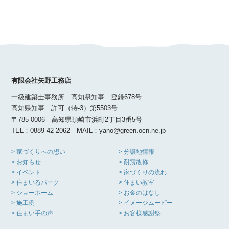
有限会社矢野工務店
一級建築士事務所 高知県知事 登録678号
高知県知事 許可（特-3）第5503号
〒785-0006 高知県須崎市浜町2丁目3番5号
TEL：0889-42-2062 MAIL：yano@green.ocn.ne.jp
> 家づくりへの想い
> 分譲地情報
> お知らせ
> 耐震改修
> イベント
> 家づくりの流れ
> 住まいるパーク
> 住まい教室
> ショーホーム
> お金のはなし
> 施工例
> イメージムービー
> 住まい手の声
> お客様感謝祭