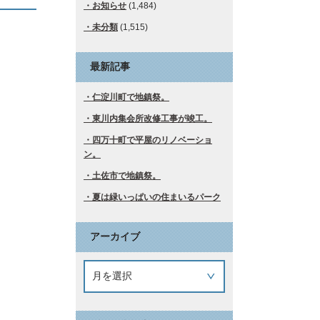
お知らせ
(1,484)
未分類
(1,515)
最新記事
仁淀川町で地鎮祭。
東川内集会所改修工事が竣工。
四万十町で平屋のリノベーショ
ン。
土佐市で地鎮祭。
夏は緑いっぱいの住まいるパーク
アーカイブ