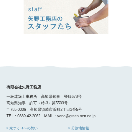
有限会社矢野工務店
一級建築士事務所 高知県知事 登録678号
高知県知事 許可（特-3）第5503号
〒785-0006 高知県須崎市浜町2丁目3番5号
TEL：0889-42-2062 MAIL：yano@green.ocn.ne.jp
> 家づくりへの想い
> 分譲地情報