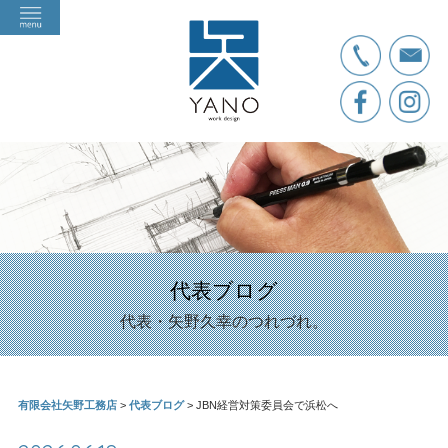
代表ブログ
代表・矢野久幸のつれづれ。
有限会社矢野工務店
>
代表ブログ
>
JBN経営対策委員会で浜松へ