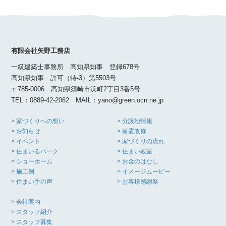
有限会社矢野工務店
一級建築士事務所 高知県知事 登録678号
高知県知事 許可（特-3）第5503号
〒785-0006 高知県須崎市浜町2丁目3番5号
TEL：0889-42-2062 MAIL：yano@green.ocn.ne.jp
> 家づくりへの想い
> 分譲地情報
> お知らせ
> 耐震改修
> イベント
> 家づくりの流れ
> 住まいるパーク
> 住まい教室
> ショーホーム
> お金のはなし
> 施工例
> イメージムービー
> 住まい手の声
> お客様感謝祭
> 会社案内
> スタッフ紹介
> スタッフ募集