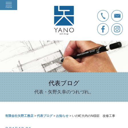
代表ブログ
代表・矢野久幸のつれづれ。
有限会社矢野工務店
>
代表ブログ
>
お知らせ
>
いの町大内のN様邸 改修工事