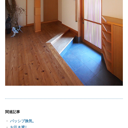
関連記事
・
パッシブ換気。
・
お引き渡し。