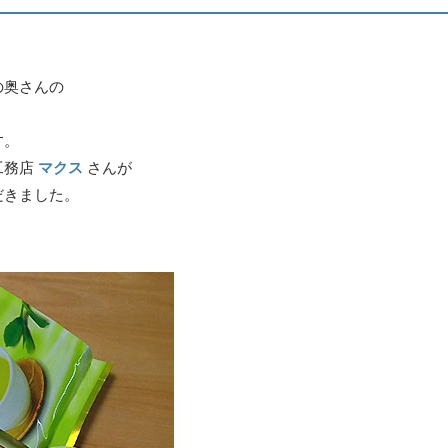
の奥さんの
す。
工務店
マクス
さんが
だきました。