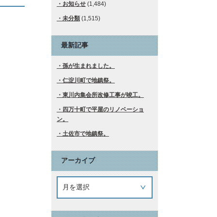
お知らせ
(1,484)
未分類
(1,515)
最新記事
孫が生まれました。
仁淀川町で地鎮祭。
東川内集会所改修工事が竣工。
四万十町で平屋のリノベーショ
ン。
土佐市で地鎮祭。
アーカイブ