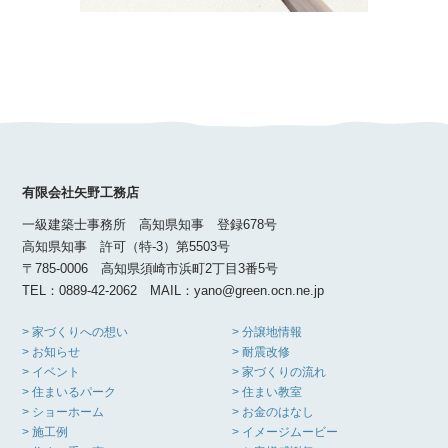
有限会社矢野工務店
一級建築士事務所 高知県知事 登録678号
高知県知事 許可（特-3）第5503号
〒785-0006 高知県須崎市浜町2丁目3番5号
TEL：0889-42-2062 MAIL：yano@green.ocn.ne.jp
> 家づくりへの想い
> 分譲地情報
> お知らせ
> 耐震改修
> イベント
> 家づくりの流れ
> 住まいるパーク
> 住まい教室
> ショーホーム
> お金のはなし
> 施工例
> イメージムービー