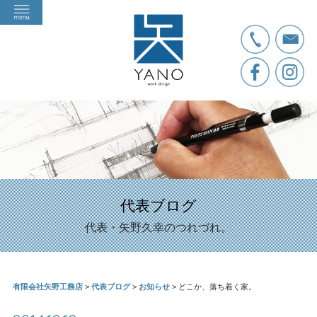
代表ブログ
代表・矢野久幸のつれづれ。
有限会社矢野工務店
>
代表ブログ
>
お知らせ
>
どこか、落ち着く家。