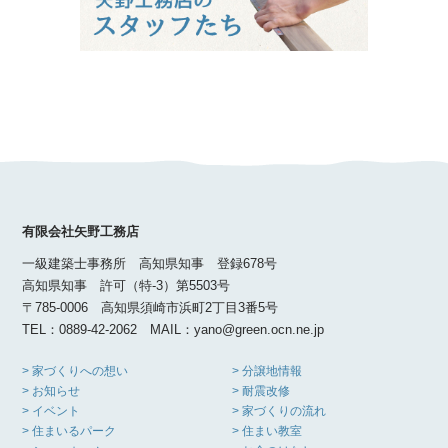
有限会社矢野工務店
一級建築士事務所 高知県知事 登録678号
高知県知事 許可（特-3）第5503号
〒785-0006 高知県須崎市浜町2丁目3番5号
TEL：0889-42-2062 MAIL：yano@green.ocn.ne.jp
> 家づくりへの想い
> 分譲地情報
> お知らせ
> 耐震改修
> イベント
> 家づくりの流れ
> 住まいるパーク
> 住まい教室