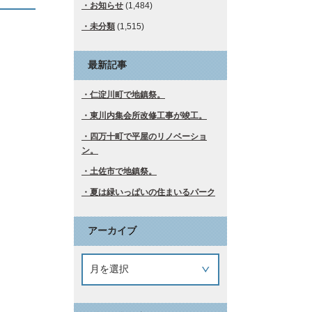
お知らせ
(1,484)
未分類
(1,515)
最新記事
仁淀川町で地鎮祭。
東川内集会所改修工事が竣工。
四万十町で平屋のリノベーショ
ン。
土佐市で地鎮祭。
夏は緑いっぱいの住まいるパーク
アーカイブ