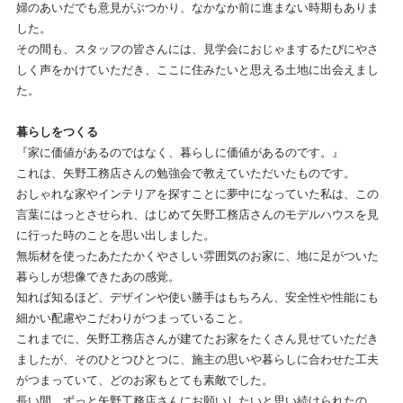
婦のあいだでも意見がぶつかり、なかなか前に進まない時期もありま
した。
その間も、スタッフの皆さんには、見学会におじゃまするたびにやさ
しく声をかけていただき、ここに住みたいと思える土地に出会えまし
た。
暮らしをつくる
『家に価値があるのではなく、暮らしに価値があるのです。』
これは、矢野工務店さんの勉強会で教えていただいたものです。
おしゃれな家やインテリアを探すことに夢中になっていた私は、この
言葉にはっとさせられ、はじめて矢野工務店さんのモデルハウスを見
に行った時のことを思い出しました。
無垢材を使ったあたたかくやさしい雰囲気のお家に、地に足がついた
暮らしが想像できたあの感覚。
知れば知るほど、デザインや使い勝手はもちろん、安全性や性能にも
細かい配慮やこだわりがつまっていること。
これまでに、矢野工務店さんが建てたお家をたくさん見せていただき
ましたが、そのひとつひとつに、施主の思いや暮らしに合わせた工夫
がつまっていて、どのお家もとても素敵でした。
長い間、ずっと矢野工務店さんにお願いしたいと思い続けられたの