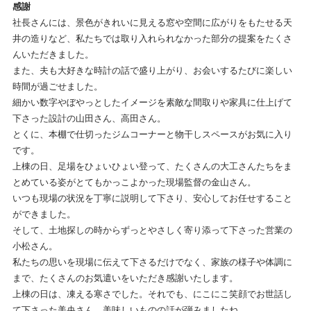
感謝
社長さんには、景色がきれいに見える窓や空間に広がりをもたせる天
井の造りなど、私たちでは取り入れられなかった部分の提案をたくさ
んいただきました。
また、夫も大好きな時計の話で盛り上がり、お会いするたびに楽しい
時間が過ごせました。
細かい数字やぼやっとしたイメージを素敵な間取りや家具に仕上げて
下さった設計の山田さん、高田さん。
とくに、本棚で仕切ったジムコーナーと物干しスペースがお気に入り
です。
上棟の日、足場をひょいひょい登って、たくさんの大工さんたちをま
とめている姿がとてもかっこよかった現場監督の金山さん。
いつも現場の状況を丁寧に説明して下さり、安心してお任せすること
ができました。
そして、土地探しの時からずっとやさしく寄り添って下さった営業の
小松さん。
私たちの思いを現場に伝えて下さるだけでなく、家族の様子や体調に
まで、たくさんのお気遣いをいただき感謝いたします。
上棟の日は、凍える寒さでした。それでも、にこにこ笑顔でお世話し
て下さった美央さん。美味しいものの話が弾みましたね。