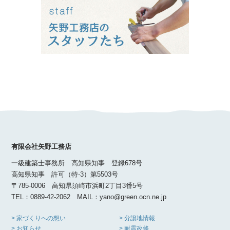
有限会社矢野工務店
一級建築士事務所 高知県知事 登録678号
高知県知事 許可（特-3）第5503号
〒785-0006 高知県須崎市浜町2丁目3番5号
TEL：0889-42-2062 MAIL：yano@green.ocn.ne.jp
> 家づくりへの想い
> 分譲地情報
> お知らせ
> 耐震改修