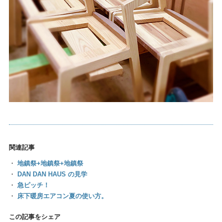
関連記事
・
地鎮祭+地鎮祭+地鎮祭
・
DAN DAN HAUS の見学
・
急ピッチ！
・
床下暖房エアコン夏の使い方。
この記事をシェア