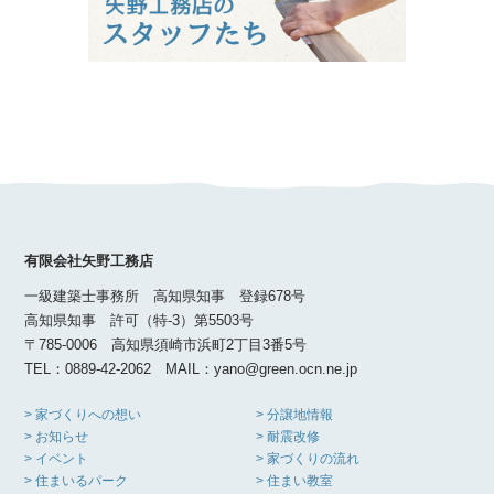
有限会社矢野工務店
一級建築士事務所 高知県知事 登録678号
高知県知事 許可（特-3）第5503号
〒785-0006 高知県須崎市浜町2丁目3番5号
TEL：0889-42-2062 MAIL：yano@green.ocn.ne.jp
> 家づくりへの想い
> 分譲地情報
> お知らせ
> 耐震改修
> イベント
> 家づくりの流れ
> 住まいるパーク
> 住まい教室