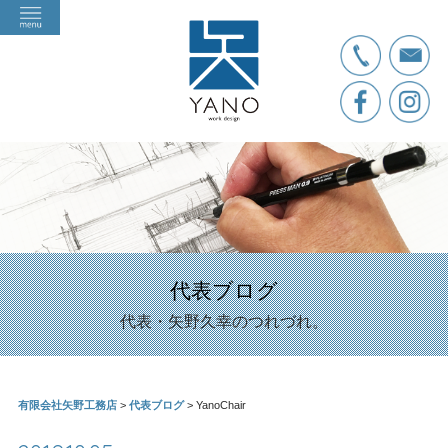
代表ブログ
代表・矢野久幸のつれづれ。
有限会社矢野工務店
>
代表ブログ
>
YanoChair