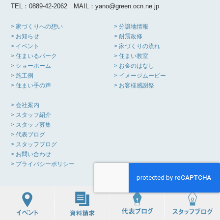
TEL：0889-42-2062 MAIL：yano@green.ocn.ne.jp
> 家づくりへの想い
> 分譲地情報
> お知らせ
> 耐震改修
> イベント
> 家づくりの流れ
> 住まいるパーク
> 住まい教室
> ショーホーム
> お金のはなし
> 施工例
> イメージムービー
> 住まい手の声
> お客様感謝祭
> 会社案内
> スタッフ紹介
> スタッフ募集
> 代表ブログ
> スタッフブログ
> お問い合わせ
> プライバシーポリシー
Copyright(C) YANO KOMUTEN All Rights Reserved.