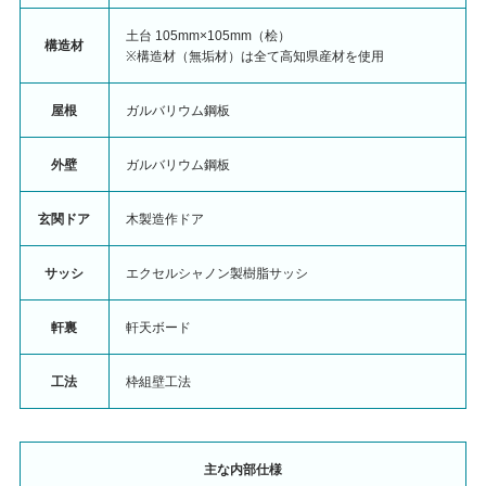
土台 105mm×105mm（桧）
構造材
※構造材（無垢材）は全て高知県産材を使用
屋根
ガルバリウム鋼板
外壁
ガルバリウム鋼板
玄関ドア
木製造作ドア
サッシ
エクセルシャノン製樹脂サッシ
軒裏
軒天ボード
工法
枠組壁工法
主な内部仕様