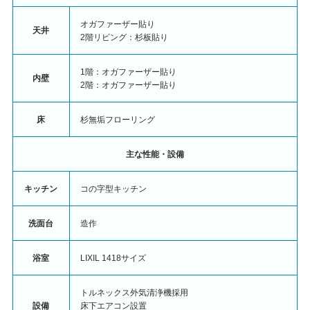
オガファーザー貼り
天井
2階リビング：杉板貼り
1階：オガファーザー貼り
内壁
2階：オガファーザー貼り
床
杉無垢フローリング
主な性能・設備
キッチン
コの字型キッチン
洗面台
造作
浴室
LIXIL 1418サイズ
トルネックス外気清浄機採用
設備
床下エアコン設置