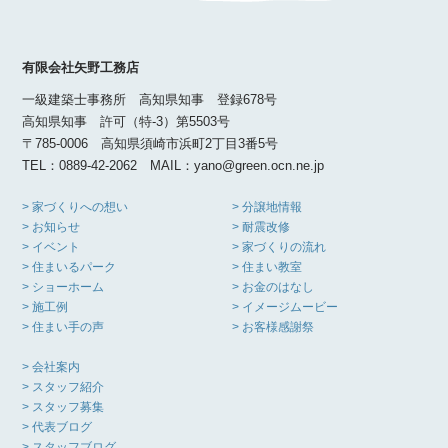
有限会社矢野工務店
一級建築士事務所 高知県知事 登録678号
高知県知事 許可（特-3）第5503号
〒785-0006 高知県須崎市浜町2丁目3番5号
TEL：0889-42-2062 MAIL：yano@green.ocn.ne.jp
> 家づくりへの想い
> 分譲地情報
> お知らせ
> 耐震改修
> イベント
> 家づくりの流れ
> 住まいるパーク
> 住まい教室
> ショーホーム
> お金のはなし
> 施工例
> イメージムービー
> 住まい手の声
> お客様感謝祭
> 会社案内
> スタッフ紹介
> スタッフ募集
> 代表ブログ
> スタッフブログ