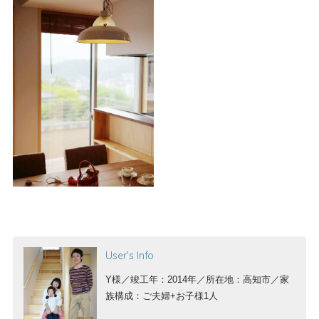
User’s Info
Y様／竣工年：2014年／所在地：高知市／家
族構成：ご夫婦+お子様1人