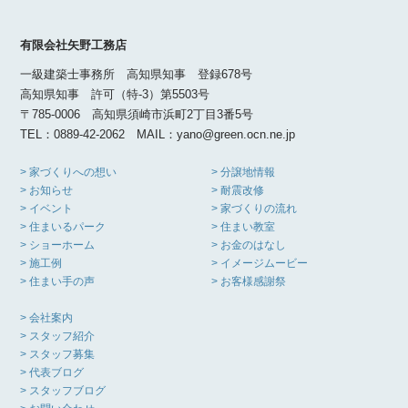
有限会社矢野工務店
一級建築士事務所 高知県知事 登録678号
高知県知事 許可（特-3）第5503号
〒785-0006 高知県須崎市浜町2丁目3番5号
TEL：0889-42-2062 MAIL：yano@green.ocn.ne.jp
> 家づくりへの想い
> 分譲地情報
> お知らせ
> 耐震改修
> イベント
> 家づくりの流れ
> 住まいるパーク
> 住まい教室
> ショーホーム
> お金のはなし
> 施工例
> イメージムービー
> 住まい手の声
> お客様感謝祭
> 会社案内
> スタッフ紹介
> スタッフ募集
> 代表ブログ
> スタッフブログ