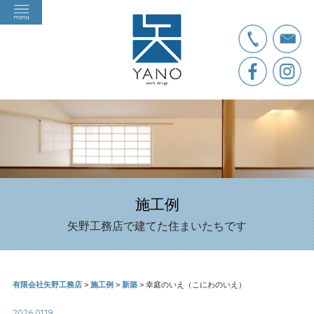
施工例
矢野工務店で建てた住まいたちです
有限会社矢野工務店
>
施工例
>
新築
>
幸庭のいえ（こにわのいえ）
2026.01.19