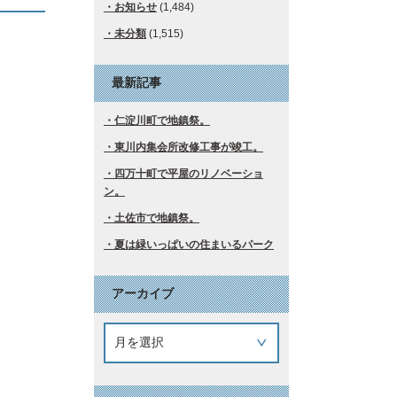
お知らせ
(1,484)
未分類
(1,515)
最新記事
仁淀川町で地鎮祭。
東川内集会所改修工事が竣工。
四万十町で平屋のリノベーショ
ン。
土佐市で地鎮祭。
夏は緑いっぱいの住まいるパーク
アーカイブ