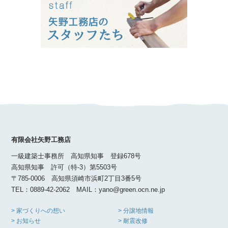
有限会社矢野工務店
一級建築士事務所 高知県知事 登録678号
高知県知事 許可（特-3）第5503号
〒785-0006 高知県須崎市浜町2丁目3番5号
TEL：0889-42-2062 MAIL：yano@green.ocn.ne.jp
> 家づくりへの想い
> 分譲地情報
> お知らせ
> 耐震改修