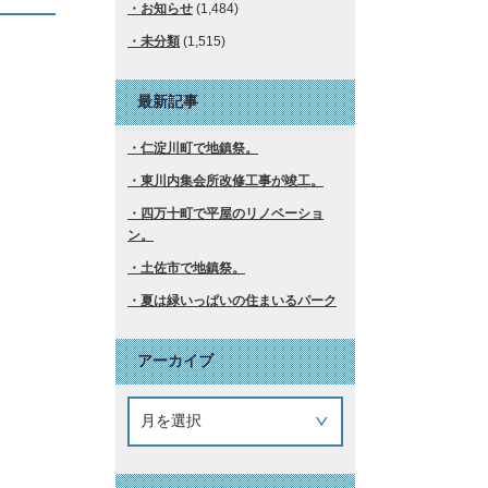
お知らせ
(1,484)
未分類
(1,515)
最新記事
仁淀川町で地鎮祭。
東川内集会所改修工事が竣工。
四万十町で平屋のリノベーショ
ン。
土佐市で地鎮祭。
夏は緑いっぱいの住まいるパーク
アーカイブ