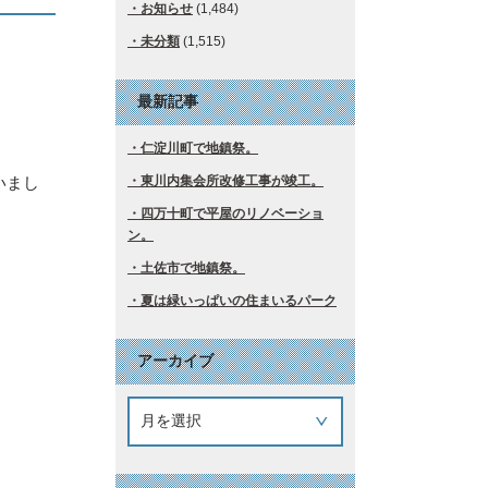
お知らせ
(1,484)
未分類
(1,515)
最新記事
仁淀川町で地鎮祭。
いまし
東川内集会所改修工事が竣工。
四万十町で平屋のリノベーショ
ン。
土佐市で地鎮祭。
夏は緑いっぱいの住まいるパーク
アーカイブ