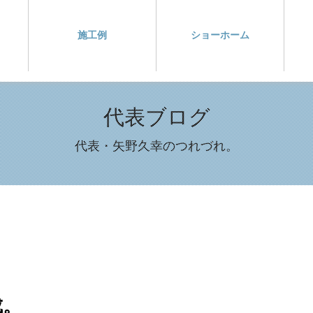
施工例
ショーホーム
代表ブログ
代表・矢野久幸のつれづれ。
成。