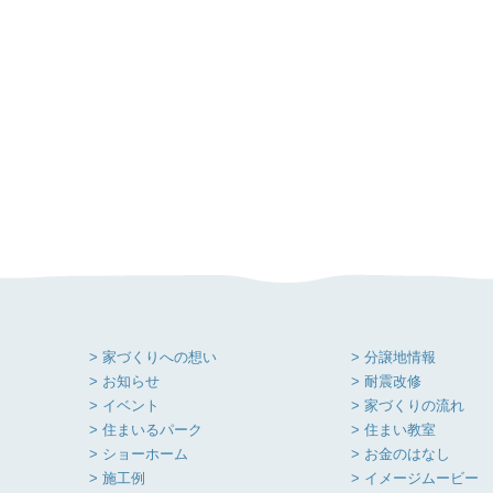
> 家づくりへの想い
> 分譲地情報
> お知らせ
> 耐震改修
> イベント
> 家づくりの流れ
> 住まいるパーク
> 住まい教室
> ショーホーム
> お金のはなし
> 施工例
> イメージムービー