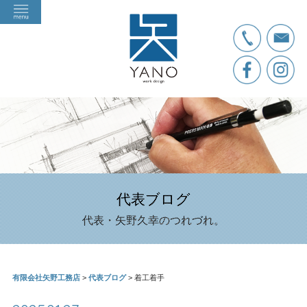
代表ブログ
代表・矢野久幸のつれづれ。
有限会社矢野工務店
>
代表ブログ
>
着工着手