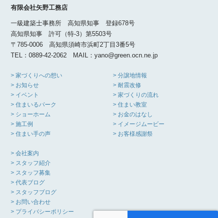
有限会社矢野工務店
一級建築士事務所 高知県知事 登録678号
高知県知事 許可（特-3）第5503号
〒785-0006 高知県須崎市浜町2丁目3番5号
TEL：0889-42-2062 MAIL：yano@green.ocn.ne.jp
> 家づくりへの想い
> 分譲地情報
> お知らせ
> 耐震改修
> イベント
> 家づくりの流れ
> 住まいるパーク
> 住まい教室
> ショーホーム
> お金のはなし
> 施工例
> イメージムービー
> 住まい手の声
> お客様感謝祭
> 会社案内
> スタッフ紹介
> スタッフ募集
> 代表ブログ
> スタッフブログ
> お問い合わせ
> プライバシーポリシー