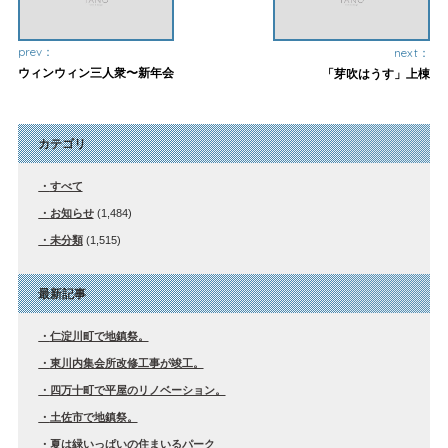
prev：
next：
ウィンウィン三人衆〜新年会
「芽吹はうす」上棟
カテゴリ
すべて
お知らせ
(1,484)
未分類
(1,515)
最新記事
仁淀川町で地鎮祭。
東川内集会所改修工事が竣工。
四万十町で平屋のリノベーション。
土佐市で地鎮祭。
夏は緑いっぱいの住まいるパーク