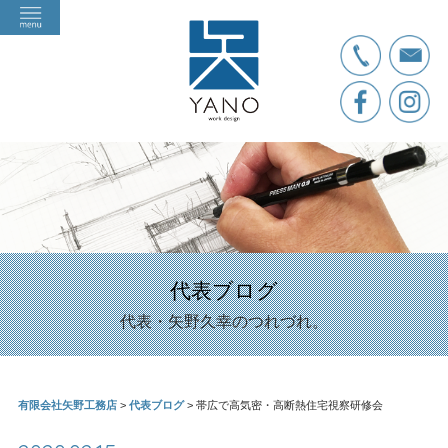
代表ブログ
代表・矢野久幸のつれづれ。
有限会社矢野工務店
>
代表ブログ
>
帯広で高気密・高断熱住宅視察研修会