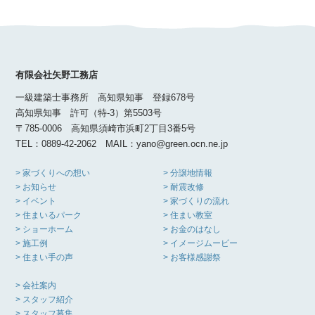
有限会社矢野工務店
一級建築士事務所 高知県知事 登録678号
高知県知事 許可（特-3）第5503号
〒785-0006 高知県須崎市浜町2丁目3番5号
TEL：0889-42-2062 MAIL：yano@green.ocn.ne.jp
> 家づくりへの想い
> 分譲地情報
> お知らせ
> 耐震改修
> イベント
> 家づくりの流れ
> 住まいるパーク
> 住まい教室
> ショーホーム
> お金のはなし
> 施工例
> イメージムービー
> 住まい手の声
> お客様感謝祭
> 会社案内
> スタッフ紹介
> スタッフ募集