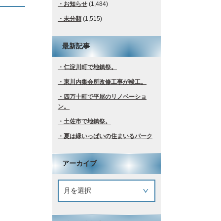
お知らせ
(1,484)
未分類
(1,515)
最新記事
仁淀川町で地鎮祭。
東川内集会所改修工事が竣工。
四万十町で平屋のリノベーショ
ン。
土佐市で地鎮祭。
夏は緑いっぱいの住まいるパーク
アーカイブ