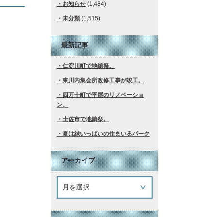
お知らせ
(1,484)
未分類
(1,515)
最新記事
仁淀川町で地鎮祭。
東川内集会所改修工事が竣工。
四万十町で平屋のリノベーショ
ン。
土佐市で地鎮祭。
夏は緑いっぱいの住まいるパーク
アーカイブ