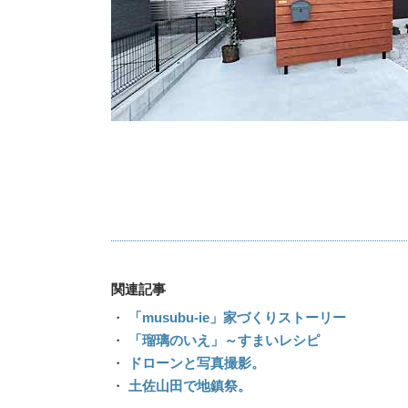
関連記事
・
「musubu-ie」家づくりストーリー
・
「瑠璃のいえ」～すまいレシピ
・
ドローンと写真撮影。
・
土佐山田で地鎮祭。