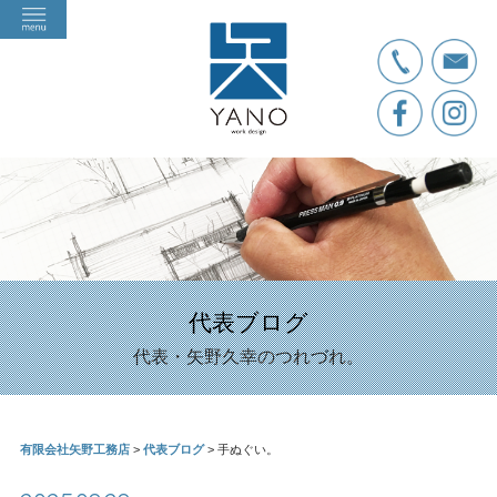
代表ブログ
代表・矢野久幸のつれづれ。
有限会社矢野工務店
>
代表ブログ
>
手ぬぐい。