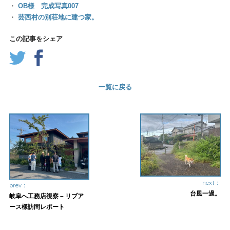
・
OB様 完成写真007
・
芸西村の別荘地に建つ家。
この記事をシェア
一覧に戻る
next：
prev：
台風一過。
岐阜へ工務店視察 – リブア
ース様訪問レポート