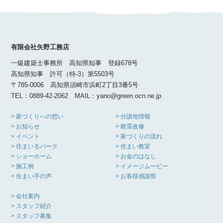
有限会社矢野工務店
一級建築士事務所 高知県知事 登録678号
高知県知事 許可（特-3）第5503号
〒785-0006 高知県須崎市浜町2丁目3番5号
TEL：0889-42-2062 MAIL：yano@green.ocn.ne.jp
> 家づくりへの想い
> 分譲地情報
> お知らせ
> 耐震改修
> イベント
> 家づくりの流れ
> 住まいるパーク
> 住まい教室
> ショーホーム
> お金のはなし
> 施工例
> イメージムービー
> 住まい手の声
> お客様感謝祭
> 会社案内
> スタッフ紹介
> スタッフ募集