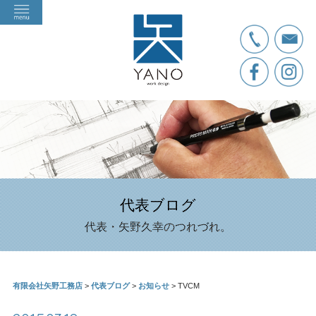
代表ブログ
代表・矢野久幸のつれづれ。
有限会社矢野工務店
>
代表ブログ
>
お知らせ
>
TVCM