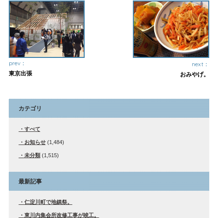
prev：
next：
東京出張
おみやげ。
カテゴリ
すべて
お知らせ
(1,484)
未分類
(1,515)
最新記事
仁淀川町で地鎮祭。
東川内集会所改修工事が竣工。