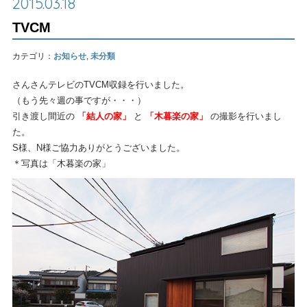
2015.03.18
TVCM
カテゴリ：
お知らせ
,
未分類
さんさんテレビのTVCM収録を行いました。
（もう先々週の事ですが・・・）
引き渡し間近の
「結人の家」
と
「木暮楽の家」
の撮影を行いまし
た。
S様、N様ご協力ありがとうございました。
＊写真は「木暮楽の家」