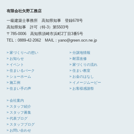
有限会社矢野工務店
一級建築士事務所 高知県知事 登録678号
高知県知事 許可（特-3）第5503号
〒785-0006 高知県須崎市浜町2丁目3番5号
TEL：0889-42-2062 MAIL：yano@green.ocn.ne.jp
> 家づくりへの想い
> 分譲地情報
> お知らせ
> 耐震改修
> イベント
> 家づくりの流れ
> 住まいるパーク
> 住まい教室
> ショーホーム
> お金のはなし
> 施工例
> イメージムービー
> 住まい手の声
> お客様感謝祭
> 会社案内
> スタッフ紹介
> スタッフ募集
> 代表ブログ
> スタッフブログ
> お問い合わせ