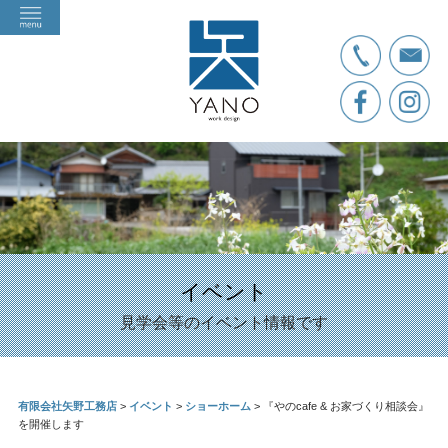
イベント
見学会等のイベント情報です
有限会社矢野工務店
>
イベント
>
ショーホーム
>
『やのcafe & お家づくり相談会』
を開催します