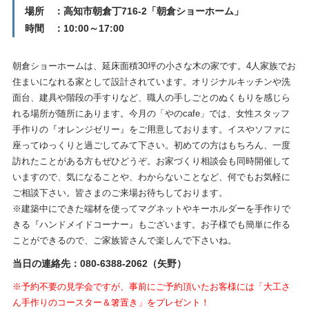
場所 ：高知市朝倉丁716-2「朝倉ショーホーム」
時間 ：10:00～17:00
朝倉ショーホームは、延床面積30坪の小さな木の家です。4人家族でお
住まいになれる家として設計されています。オリジナルキッチンや洗
面台、建具や階段の手すりなど、職人の手しごとのぬくもりを感じら
れる場所が随所にあります。今月の「やのcafe」では、女性スタッフ
手作りの『オレンジゼリー』をご用意しております。イスやソファに
座ってゆっくりと過ごしてみて下さい。初めての方はもちろん、一度
訪れたことがある方もぜひどうぞ。お家づくり相談会も同時開催して
いますので、気になることや、わからないことなど、何でもお気軽に
ご相談下さい。皆さまのご来場お待ちしております。
※建築中にできた端材を使ってマグネットやキーホルダーを手作りで
きる『ハンドメイドコーナー』もございます。お子様でも簡単に作る
ことができるので、ご家族皆さんで楽しんで下さいね。
当日の連絡先：080-6388-2062（矢野）
※予約不要の見学会ですが、事前にご予約頂いたお客様には「大工さ
ん手作りのコースター＆箸置き」をプレゼント！