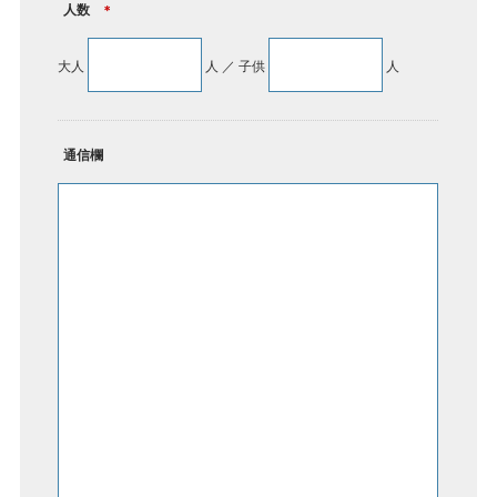
人数
＊
大人
人 ／ 子供
人
通信欄