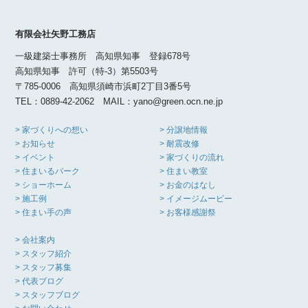
有限会社矢野工務店
一級建築士事務所 高知県知事 登録678号
高知県知事 許可（特-3）第5503号
〒785-0006 高知県須崎市浜町2丁目3番5号
TEL：0889-42-2062 MAIL：yano@green.ocn.ne.jp
> 家づくりへの想い
> 分譲地情報
> お知らせ
> 耐震改修
> イベント
> 家づくりの流れ
> 住まいるパーク
> 住まい教室
> ショーホーム
> お金のはなし
> 施工例
> イメージムービー
> 住まい手の声
> お客様感謝祭
> 会社案内
> スタッフ紹介
> スタッフ募集
> 代表ブログ
> スタッフブログ