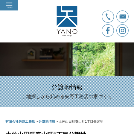
分譲地情報
土地探しから始める矢野工務店の家づくり
有限会社矢野工務店
>
分譲地情報
>
土佐山田町秦山町1丁目分譲地