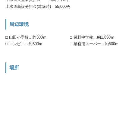
上水道新設分担金(建築時) 55,000円
周辺環境
□ 山田小学校…約300ｍ
□ 鏡野中学校…約1,850ｍ
□ コンビニ…約500m
□ 業務用スーパー…約500m
場所