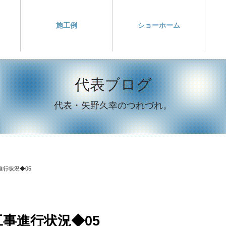
施工例
ショーホーム
代表ブログ
代表・矢野久幸のつれづれ。
行状況◆05
事進行状況◆05