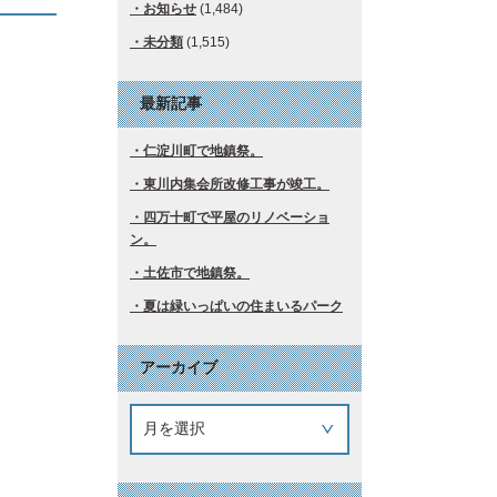
お知らせ
(1,484)
未分類
(1,515)
最新記事
仁淀川町で地鎮祭。
東川内集会所改修工事が竣工。
四万十町で平屋のリノベーショ
ン。
土佐市で地鎮祭。
夏は緑いっぱいの住まいるパーク
アーカイブ