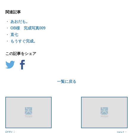
関連記事
・
あおだも。
・
OB様 完成写真009
・
直七
・
もうすぐ完成。
この記事をシェア
一覧に戻る
prev：
next：