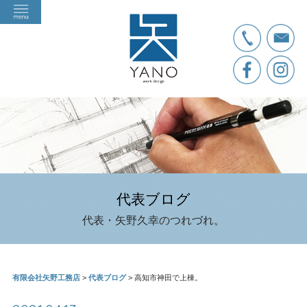
代表ブログ
代表・矢野久幸のつれづれ。
有限会社矢野工務店
>
代表ブログ
>
高知市神田で上棟。