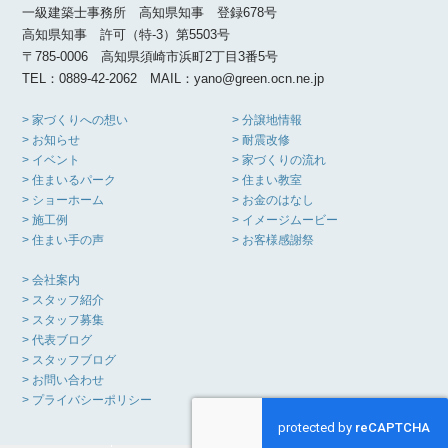
一級建築士事務所 高知県知事 登録678号
高知県知事 許可（特-3）第5503号
〒785-0006 高知県須崎市浜町2丁目3番5号
TEL：0889-42-2062 MAIL：yano@green.ocn.ne.jp
> 家づくりへの想い
> 分譲地情報
> お知らせ
> 耐震改修
> イベント
> 家づくりの流れ
> 住まいるパーク
> 住まい教室
> ショーホーム
> お金のはなし
> 施工例
> イメージムービー
> 住まい手の声
> お客様感謝祭
> 会社案内
> スタッフ紹介
> スタッフ募集
> 代表ブログ
> スタッフブログ
> お問い合わせ
> プライバシーポリシー