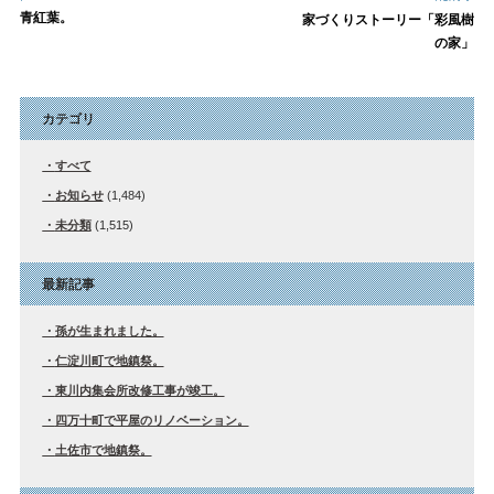
青紅葉。
家づくりストーリー「彩風樹
の家」
カテゴリ
すべて
お知らせ
(1,484)
未分類
(1,515)
最新記事
孫が生まれました。
仁淀川町で地鎮祭。
東川内集会所改修工事が竣工。
四万十町で平屋のリノベーション。
土佐市で地鎮祭。