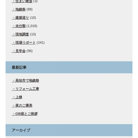
住まい教室
(3)
地鎮祭
(88)
建築巡り
(10)
未分類
(1,018)
現地調査
(10)
現場リポート
(241)
見学会
(96)
最新記事
高知市で地鎮祭
リフォーム工事
上棟
夜のご褒美
OB様とご挨拶
アーカイブ