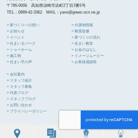
〒785-0006 高知県須崎市浜町2丁目3番5号
TEL：0889-42-2062 MAIL：yano@green.ocn.ne.jp
> 家づくりへの想い
> 分譲地情報
> お知らせ
> 耐震改修
> イベント
> 家づくりの流れ
> 住まいるパーク
> 住まい教室
> ショーホーム
> お金のはなし
> 施工例
> イメージムービー
> 住まい手の声
> お客様感謝祭
> 会社案内
> スタッフ紹介
> スタッフ募集
> 代表ブログ
> スタッフブログ
> お問い合わせ
> プライバシーポリシー
Copyright(C) YANO KOMUTEN All Rights Reserved.