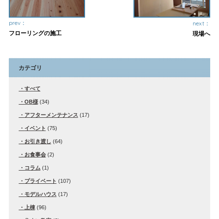
prev：
next：
フローリングの施工
現場へ
カテゴリ
すべて
OB様
(34)
アフターメンテナンス
(17)
イベント
(75)
お引き渡し
(64)
お食事会
(2)
コラム
(1)
プライベート
(107)
モデルハウス
(17)
上棟
(96)