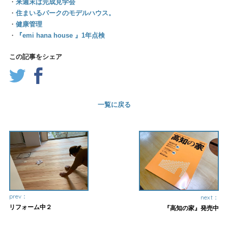
・
来週末は完成見学会
・
住まいるパークのモデルハウス。
・
健康管理
・
『emi hana house 』1年点検
この記事をシェア
一覧に戻る
prev：
next：
リフォーム中２
『高知の家』発売中