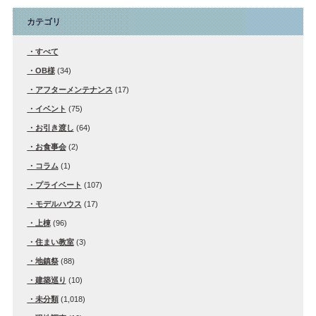
カテゴリ
すべて
OB様
(34)
アフターメンテナンス
(17)
イベント
(75)
お引き渡し
(64)
お食事会
(2)
コラム
(1)
プライベート
(107)
モデルハウス
(17)
上棟
(96)
住まい教室
(3)
地鎮祭
(88)
建築巡り
(10)
未分類
(1,018)