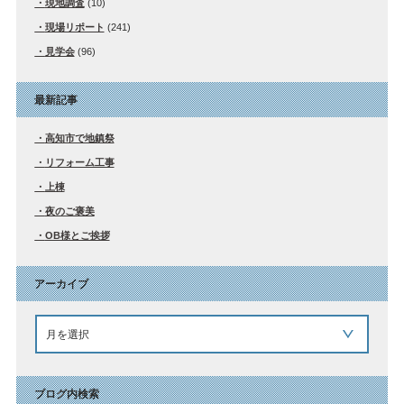
現地調査
(10)
現場リポート
(241)
見学会
(96)
最新記事
高知市で地鎮祭
リフォーム工事
上棟
夜のご褒美
OB様とご挨拶
アーカイブ
ブログ内検索