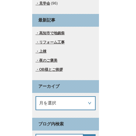
見学会
(96)
最新記事
高知市で地鎮祭
リフォーム工事
上棟
夜のご褒美
OB様とご挨拶
アーカイブ
ブログ内検索