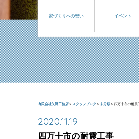
家づくりへの想い
イベント
有限会社矢野工務店
>
スタッフブログ
>
未分類
>
四万十市の耐震
2020.11.19
四万十市の耐震工事