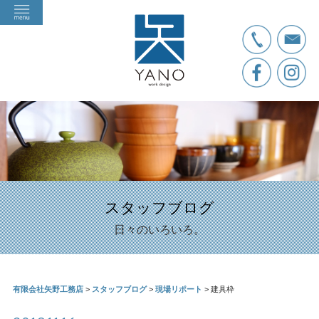
スタッフブログ
日々のいろいろ。
有限会社矢野工務店
>
スタッフブログ
>
現場リポート
>
建具枠