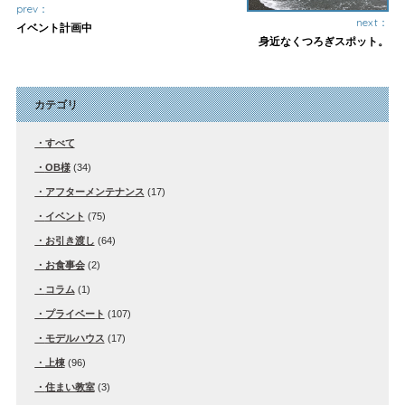
prev：
next：
イベント計画中
身近なくつろぎスポット。
カテゴリ
すべて
OB様
(34)
アフターメンテナンス
(17)
イベント
(75)
お引き渡し
(64)
お食事会
(2)
コラム
(1)
プライベート
(107)
モデルハウス
(17)
上棟
(96)
住まい教室
(3)