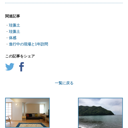
関連記事
・
珪藻土
・
珪藻土
・
体感
・
進行中の現場と1年訪問
この記事をシェア
一覧に戻る