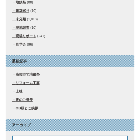
地鎮祭
(88)
建築巡り
(10)
未分類
(1,018)
現地調査
(10)
現場リポート
(241)
見学会
(96)
最新記事
高知市で地鎮祭
リフォーム工事
上棟
夜のご褒美
OB様とご挨拶
アーカイブ