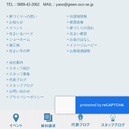
TEL：0889-42-2062 MAIL：yano@green.ocn.ne.jp
> 家づくりへの想い
> 分譲地情報
> お知らせ
> 耐震改修
> イベント
> 家づくりの流れ
> 住まいるパーク
> 住まい教室
> ショーホーム
> お金のはなし
> 施工例
> イメージムービー
> 住まい手の声
> お客様感謝祭
> 会社案内
> スタッフ紹介
> スタッフ募集
> 代表ブログ
> スタッフブログ
> お問い合わせ
> プライバシーポリシー
Copyright(C) YANO KOMUTEN All Rights Reserved.