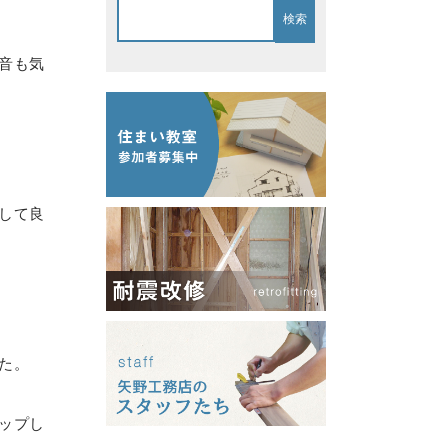
音も気
して良
た。
ップし