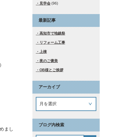
見学会
(96)
最新記事
高知市で地鎮祭
リフォーム工事
上棟
夜のご褒美
）
OB様とご挨拶
アーカイブ
ブログ内検索
めまし