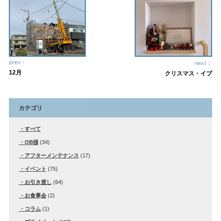
prev：
next：
12月
クリスマス・イブ
カテゴリ
すべて
OB様
(34)
アフターメンテナンス
(17)
イベント
(75)
お引き渡し
(64)
お食事会
(2)
コラム
(1)