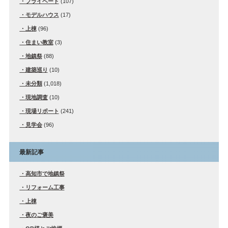
プライベート
(107)
モデルハウス
(17)
上棟
(96)
住まい教室
(3)
地鎮祭
(88)
建築巡り
(10)
未分類
(1,018)
現地調査
(10)
現場リポート
(241)
見学会
(96)
最新記事
高知市で地鎮祭
リフォーム工事
上棟
夜のご褒美