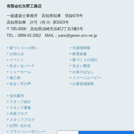
有限会社矢野工務店
一級建築士事務所 高知県知事 登録678号
高知県知事 許可（特-3）第5503号
〒785-0006 高知県須崎市浜町2丁目3番5号
TEL：0889-42-2062 MAIL：yano@green.ocn.ne.jp
> 家づくりへの想い
> 分譲地情報
> お知らせ
> 耐震改修
> イベント
> 家づくりの流れ
> 住まいるパーク
> 住まい教室
> ショーホーム
> お金のはなし
> 施工例
> イメージムービー
> 住まい手の声
> お客様感謝祭
> 会社案内
> スタッフ紹介
> スタッフ募集
> 代表ブログ
> スタッフブログ
> お問い合わせ
> プライバシーポリシー