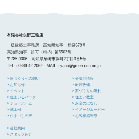
有限会社矢野工務店
一級建築士事務所 高知県知事 登録678号
高知県知事 許可（特-3）第5503号
〒785-0006 高知県須崎市浜町2丁目3番5号
TEL：0889-42-2062 MAIL：yano@green.ocn.ne.jp
> 家づくりへの想い
> 分譲地情報
> お知らせ
> 耐震改修
> イベント
> 家づくりの流れ
> 住まいるパーク
> 住まい教室
> ショーホーム
> お金のはなし
> 施工例
> イメージムービー
> 住まい手の声
> お客様感謝祭
> 会社案内
> スタッフ紹介