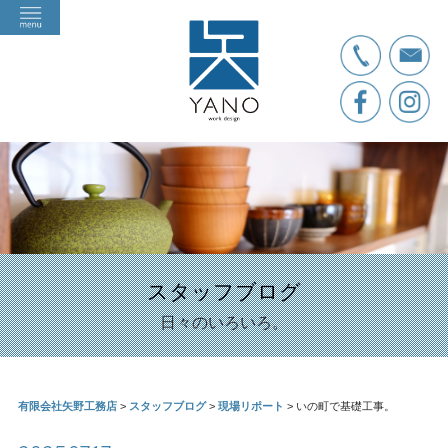
スタッフブログ
日々のいろいろ。
有限会社矢野工務店
>
スタッフブログ
>
現場リポート
>
いの町で基礎工事。