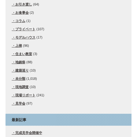
お引き渡し
(64)
お食事会
(2)
コラム
(1)
プライベート
(107)
モデルハウス
(17)
上棟
(96)
住まい教室
(3)
地鎮祭
(88)
建築巡り
(10)
未分類
(1,018)
現地調査
(10)
現場リポート
(241)
見学会
(97)
最新記事
完成見学会開催中