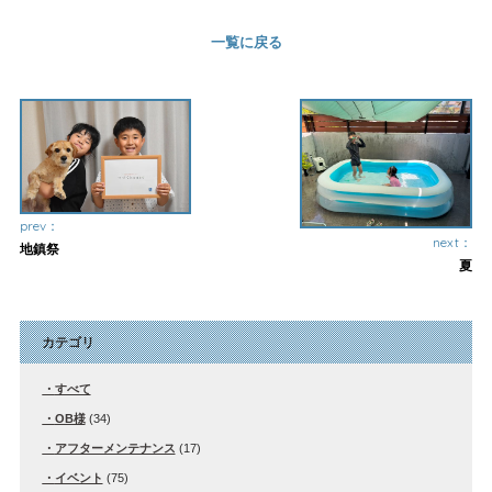
一覧に戻る
prev：
next：
地鎮祭
夏
カテゴリ
すべて
OB様
(34)
アフターメンテナンス
(17)
イベント
(75)