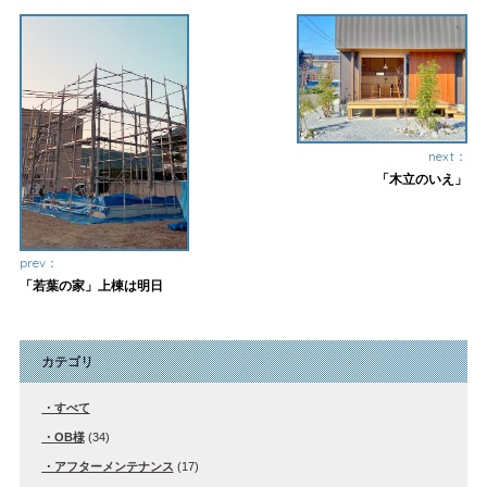
next：
「木立のいえ」
prev：
「若葉の家」上棟は明日
カテゴリ
すべて
OB様
(34)
アフターメンテナンス
(17)