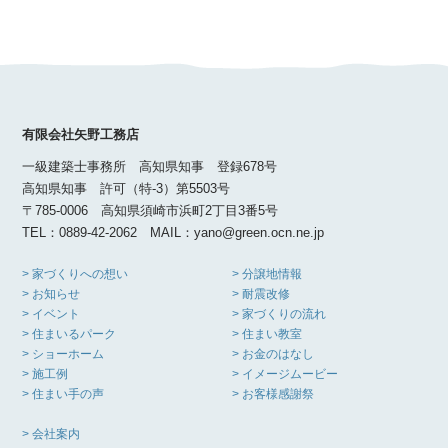
有限会社矢野工務店
一級建築士事務所 高知県知事 登録678号
高知県知事 許可（特-3）第5503号
〒785-0006 高知県須崎市浜町2丁目3番5号
TEL：0889-42-2062 MAIL：yano@green.ocn.ne.jp
> 家づくりへの想い
> 分譲地情報
> お知らせ
> 耐震改修
> イベント
> 家づくりの流れ
> 住まいるパーク
> 住まい教室
> ショーホーム
> お金のはなし
> 施工例
> イメージムービー
> 住まい手の声
> お客様感謝祭
> 会社案内