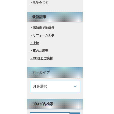
見学会
(96)
最新記事
高知市で地鎮祭
リフォーム工事
上棟
夜のご褒美
OB様とご挨拶
アーカイブ
ブログ内検索