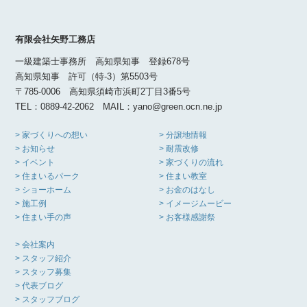
有限会社矢野工務店
一級建築士事務所 高知県知事 登録678号
高知県知事 許可（特-3）第5503号
〒785-0006 高知県須崎市浜町2丁目3番5号
TEL：0889-42-2062 MAIL：yano@green.ocn.ne.jp
> 家づくりへの想い
> 分譲地情報
> お知らせ
> 耐震改修
> イベント
> 家づくりの流れ
> 住まいるパーク
> 住まい教室
> ショーホーム
> お金のはなし
> 施工例
> イメージムービー
> 住まい手の声
> お客様感謝祭
> 会社案内
> スタッフ紹介
> スタッフ募集
> 代表ブログ
> スタッフブログ