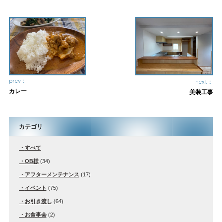
prev：
next：
カレー
美装工事
カテゴリ
すべて
OB様
(34)
アフターメンテナンス
(17)
イベント
(75)
お引き渡し
(64)
お食事会
(2)