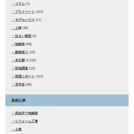
コラム
(1)
プライベート
(107)
モデルハウス
(17)
上棟
(96)
住まい教室
(3)
地鎮祭
(88)
建築巡り
(10)
未分類
(1,018)
現地調査
(10)
現場リポート
(241)
見学会
(96)
最新記事
高知市で地鎮祭
リフォーム工事
上棟