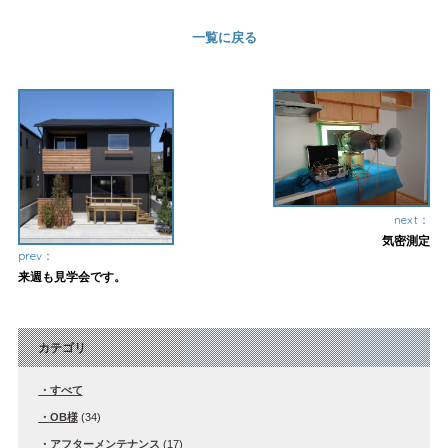
一覧に戻る
next：
気密測定
prev：
来週も見学会です。
カテゴリ
すべて
OB様
(34)
アフターメンテナンス
(17)