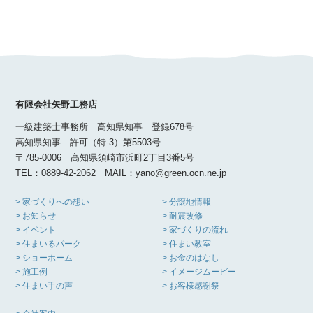
有限会社矢野工務店
一級建築士事務所 高知県知事 登録678号
高知県知事 許可（特-3）第5503号
〒785-0006 高知県須崎市浜町2丁目3番5号
TEL：0889-42-2062 MAIL：yano@green.ocn.ne.jp
> 家づくりへの想い
> 分譲地情報
> お知らせ
> 耐震改修
> イベント
> 家づくりの流れ
> 住まいるパーク
> 住まい教室
> ショーホーム
> お金のはなし
> 施工例
> イメージムービー
> 住まい手の声
> お客様感謝祭