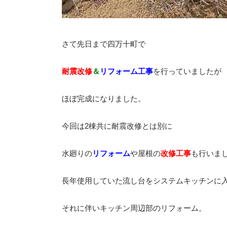
さて先日まで四万十町で
耐震改修
＆
リフォーム工事
を行っていましたが
ほぼ完成になりました。
今回は2棟共に耐震改修とは別に
水廻りの
リフォーム
や屋根の
改修工事
も行いま
長年使用していた流し台をシステムキッチンに
それに伴いキッチン周辺部のリフォーム。