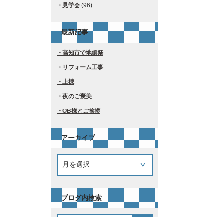
見学会
(96)
最新記事
高知市で地鎮祭
リフォーム工事
上棟
夜のご褒美
OB様とご挨拶
アーカイブ
ブログ内検索