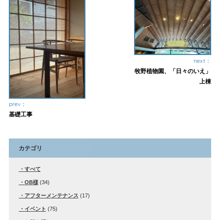
next：
牧野植物園、「日々のいえ」
上棟
prev：
基礎工事
カテゴリ
すべて
OB様
(34)
アフターメンテナンス
(17)
イベント
(75)