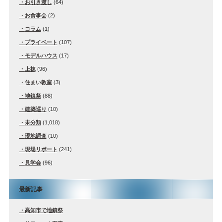
お引き渡し
(64)
お食事会
(2)
コラム
(1)
プライベート
(107)
モデルハウス
(17)
上棟
(96)
住まい教室
(3)
地鎮祭
(88)
建築巡り
(10)
未分類
(1,018)
現地調査
(10)
現場リポート
(241)
見学会
(96)
最新記事
高知市で地鎮祭