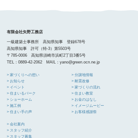
有限会社矢野工務店
一級建築士事務所 高知県知事 登録678号
高知県知事 許可（特-3）第5503号
〒785-0006 高知県須崎市浜町2丁目3番5号
TEL：0889-42-2062 MAIL：yano@green.ocn.ne.jp
> 家づくりへの想い
> 分譲地情報
> お知らせ
> 耐震改修
> イベント
> 家づくりの流れ
> 住まいるパーク
> 住まい教室
> ショーホーム
> お金のはなし
> 施工例
> イメージムービー
> 住まい手の声
> お客様感謝祭
> 会社案内
> スタッフ紹介
> スタッフ募集