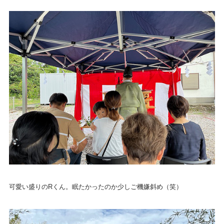
可愛い盛りのRくん。眠たかったのか少しご機嫌斜め（笑）