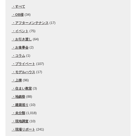
すべて
OB様
(34)
アフターメンテナンス
(17)
イベント
(75)
お引き渡し
(64)
お食事会
(2)
コラム
(1)
プライベート
(107)
モデルハウス
(17)
上棟
(96)
住まい教室
(3)
地鎮祭
(88)
建築巡り
(10)
未分類
(1,018)
現地調査
(10)
現場リポート
(241)