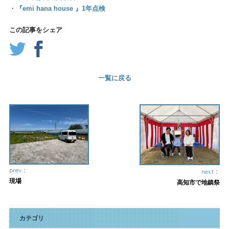
・
『emi hana house 』1年点検
この記事をシェア
一覧に戻る
prev：
next：
現場
高知市で地鎮祭
カテゴリ