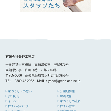
有限会社矢野工務店
一級建築士事務所 高知県知事 登録678号
高知県知事 許可（特-3）第5503号
〒785-0006 高知県須崎市浜町2丁目3番5号
TEL：0889-42-2062 MAIL：yano@green.ocn.ne.jp
> 家づくりへの想い
> 分譲地情報
> お知らせ
> 耐震改修
> イベント
> 家づくりの流れ
> 住まいるパーク
> 住まい教室