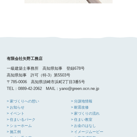
有限会社矢野工務店
一級建築士事務所 高知県知事 登録678号
高知県知事 許可（特-3）第5503号
〒785-0006 高知県須崎市浜町2丁目3番5号
TEL：0889-42-2062 MAIL：yano@green.ocn.ne.jp
> 家づくりへの想い
> 分譲地情報
> お知らせ
> 耐震改修
> イベント
> 家づくりの流れ
> 住まいるパーク
> 住まい教室
> ショーホーム
> お金のはなし
> 施工例
> イメージムービー