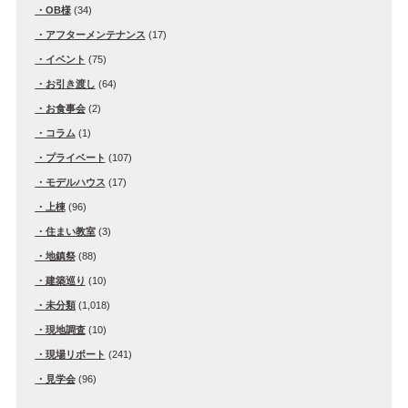
OB様
(34)
アフターメンテナンス
(17)
イベント
(75)
お引き渡し
(64)
お食事会
(2)
コラム
(1)
プライベート
(107)
モデルハウス
(17)
上棟
(96)
住まい教室
(3)
地鎮祭
(88)
建築巡り
(10)
未分類
(1,018)
現地調査
(10)
現場リポート
(241)
見学会
(96)